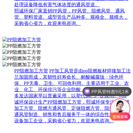
处理设备降低有害气体浓度的通风管道。
熙诚环保厂家直销PP风管，PP风管、阻燃风管、通风
管、塑料管道、成型管生产品种多、规格全、规模大，
采购省心省力，欢迎来电咨询。
PP阻燃加工方管
PP加工风管是由pp阻燃板材焊接加工法
兰加固而成，其韧性好寿命长、耐酸碱腐蚀；绿色环
保、PP无毒、卫生、可回收利用。主要适用于工业、农
业、化工、环保排污等企业防酸、防腐工程，世界上许
PP风管特惠9元1米
多发达国家早以普遍采用，以塑代钢已广泛应用。--熙
咨询废气喷淋塔
诚环保设计生产PP阻燃加工方管，熙诚环保专注PP阻燃
加工方管、阻燃方通风管、定做阻燃方管、阻燃方形主
通风管制造、销售和售后服务于一体的综合性废气处理
设备加工企业，采购省心省力，欢迎来电咨询。