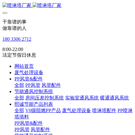
干靠谱的事
做靠谱的人
180 3306 2712
8:00-22:00
法定节假日休息
网站首页
废气处理设备
PP风管&配件
全部
PP风管
风管配件
节能通风控制系统
全部
房间压差控制系统
实验室通风系统
暖通通风系统
熙诚节能产品列表
全部
V0级阻燃PP产品
废气处理设备
喷淋塔配件
PP喷淋
塔填料
PP风管&配件
PP风管
风管配件