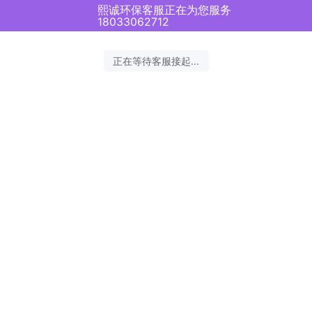
熙诚环保客服正在为您服务
18033062712
正在等待客服接起...