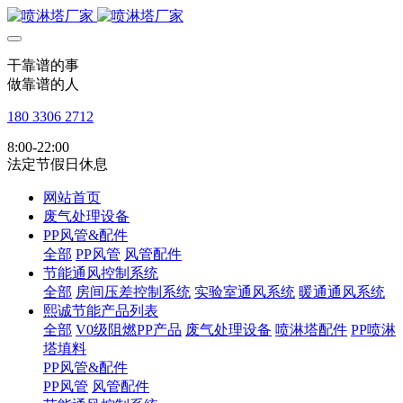
干靠谱的事
做靠谱的人
180 3306 2712
8:00-22:00
法定节假日休息
网站首页
废气处理设备
PP风管&配件
全部
PP风管
风管配件
节能通风控制系统
全部
房间压差控制系统
实验室通风系统
暖通通风系统
熙诚节能产品列表
全部
V0级阻燃PP产品
废气处理设备
喷淋塔配件
PP喷淋
塔填料
PP风管&配件
PP风管
风管配件