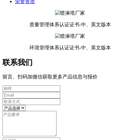
荣誉资质
质量管理体系认证证书-中、英文版本
环境管理体系认证证书-中、英文版本
联系我们
留言、扫码加微信获取更多产品信息与报价