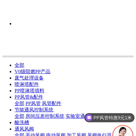
全部
V0级阻燃PP产品
废气处理设备
喷淋塔配件
PP喷淋塔填料
PP风管&配件
全部
PP风管
风管配件
节能通风控制系统
全部
房间压差控制系统
实验室通风系统
暖通通风系统
PP风管特惠9元1米
酸洗槽
通风风阀
全部
手动风阀
电动风阀
加工风阀
风阀执行器