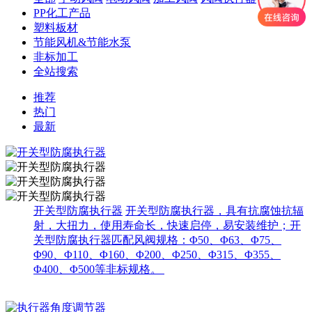
PP化工产品
塑料板材
节能风机&节能水泵
非标加工
全站搜索
推荐
热门
最新
开关型防腐执行器
开关型防腐执行器，具有抗腐蚀抗辐
射，大扭力，使用寿命长，快速启停，易安装维护；开
关型防腐执行器匹配风阀规格：Φ50、Φ63、Φ75、
Φ90、Φ110、Φ160、Φ200、Φ250、Φ315、Φ355、
Φ400、Φ500等非标规格。 ​